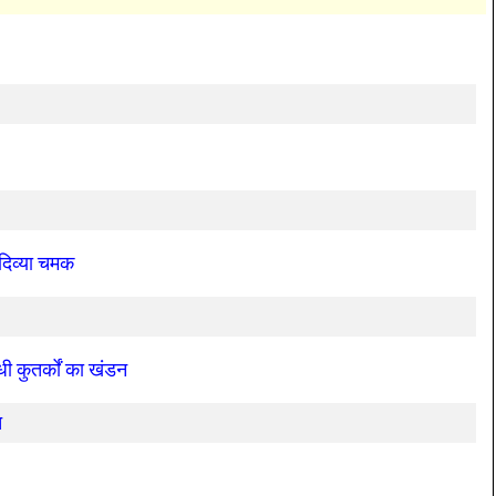
िव्या चमक
ी कुतर्कों का खंडन
त