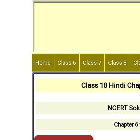
Skip
to
content
Home
Class 6
Class 7
Class 8
Cl
Class 10 Hindi Chap
NCERT Solut
Chapter 6 य